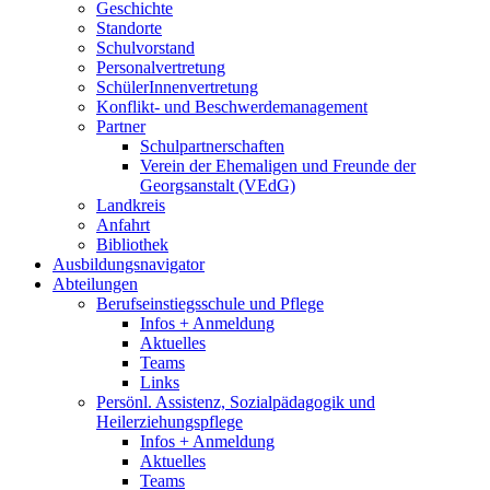
Geschichte
Standorte
Schulvorstand
Personalvertretung
SchülerInnenvertretung
Konflikt- und Beschwerdemanagement
Partner
Schulpartnerschaften
Verein der Ehemaligen und Freunde der
Georgsanstalt (VEdG)
Landkreis
Anfahrt
Bibliothek
Ausbildungsnavigator
Abteilungen
Berufseinstiegsschule und Pflege
Infos + Anmeldung
Aktuelles
Teams
Links
Persönl. Assistenz, Sozialpädagogik und
Heilerziehungspflege
Infos + Anmeldung
Aktuelles
Teams