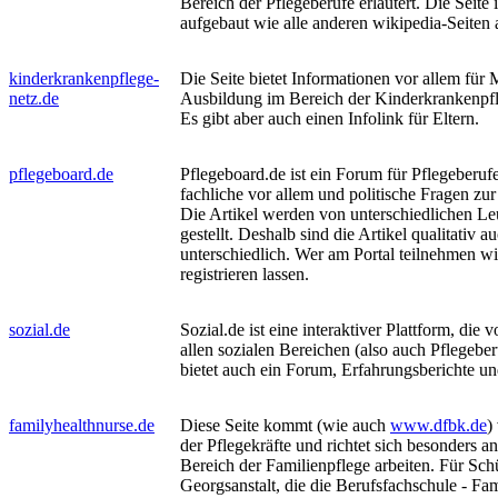
Bereich der Pflegeberufe erläutert. Die Seite 
aufgebaut wie alle anderen wikipedia-Seiten 
kinderkrankenpflege-
Die Seite bietet Informationen vor allem für 
netz.de
Ausbildung im Bereich der Kinderkrankenpf
Es gibt aber auch einen Infolink für Eltern.
pflegeboard.de
Pflegeboard.de ist ein Forum für Pflegeberuf
fachliche vor allem und politische Fragen zur
Die Artikel werden von unterschiedlichen Leu
gestellt. Deshalb sind die Artikel qualitativ a
unterschiedlich. Wer am Portal teilnehmen wi
registrieren lassen.
sozial.de
Sozial.de ist eine interaktiver Plattform, die
allen sozialen Bereichen (also auch Pflegeberu
bietet auch ein Forum, Erfahrungsberichte un
familyhealthnurse.de
Diese Seite kommt (wie auch
www.dfbk.de
)
der Pflegekräfte und richtet sich besonders 
Bereich der Familienpflege arbeiten. Für Sch
Georgsanstalt, die die Berufsfachschule - Fa